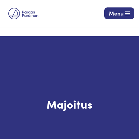
Menu
Siirry
suoraan
sisältöön
Majoitus