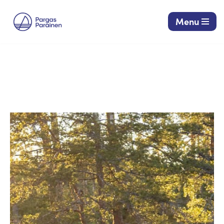
Menu
Siirry
suoraan
sisältöön