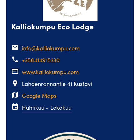
Kalliokumpu Eco Lodge
email
info@kalliokumpu.com
phone
+358414915330
web
www.kalliokumpu.com
place
Lahdenrannantie 41 Kustavi
map
Google Maps
event
Huhtikuu - Lokakuu