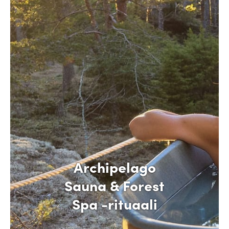
Archipelago
Sauna & Forest
Spa -rituaali