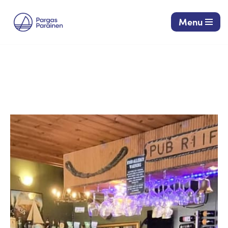
Menu
Siirry
suoraan
sisältöön