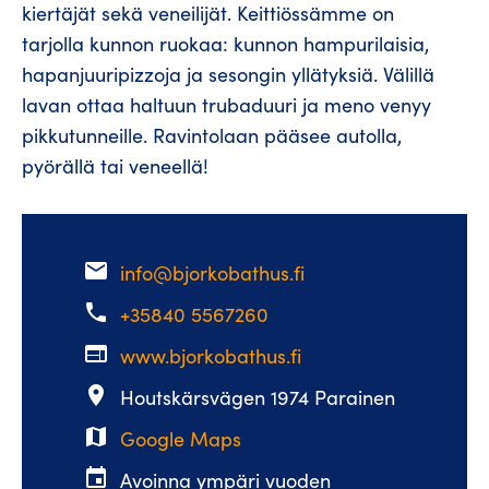
kiertäjät sekä veneilijät. Keittiössämme on
tarjolla kunnon ruokaa: kunnon hampurilaisia,
hapanjuuripizzoja ja sesongin yllätyksiä. Välillä
lavan ottaa haltuun trubaduuri ja meno venyy
pikkutunneille. Ravintolaan pääsee autolla,
pyörällä tai veneellä!
email
info@bjorkobathus.fi
phone
+35840 5567260
web
www.bjorkobathus.fi
place
Houtskärsvägen 1974 Parainen
map
Google Maps
event
Avoinna ympäri vuoden