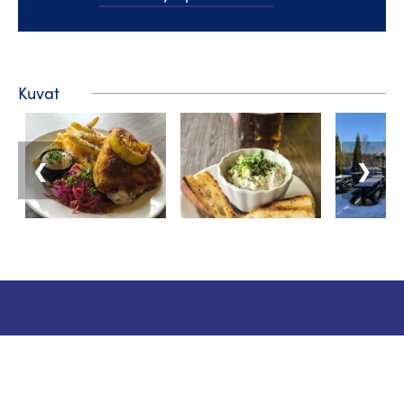
Kuvat
❮
❯
Matkailuneuvonta
Puhelin: +358 400 117 123
Sähköposti: visit@pargas.fi