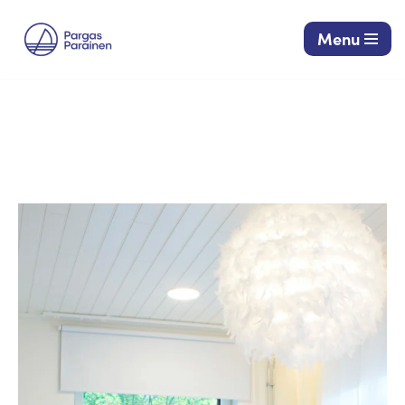
Menu
Siirry
suoraan
sisältöön