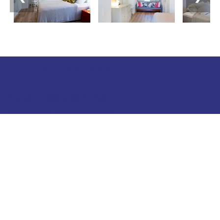
Matkailuneuvonta
Puhelin: +358 400 117 123
Sähköposti: visit@pargas.fi
Sivustollamme käytetään evästeitä (cookies).
Keräämme evästeiden avulla sivuston
kävijätilastoja ja analysoimme tietoja. Voimme