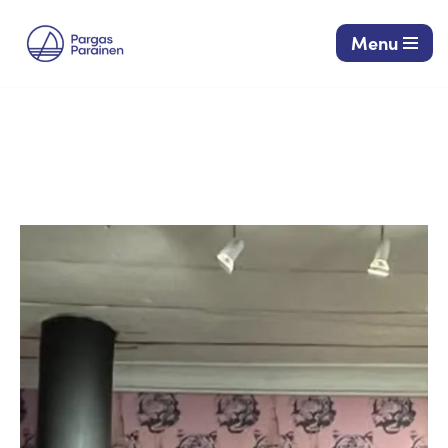
Menu
Siirry
suoraan
sisältöön