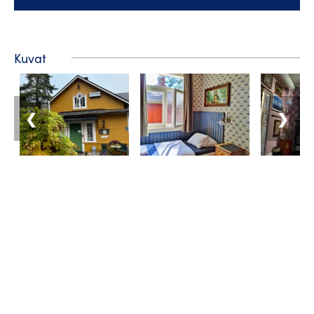
Kuvat
❮
❯
Matkailuneuvonta
Puhelin: +358 400 117 123
Sähköposti: visit@pargas.fi