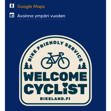
map
Google Maps
event
Avoinna ympäri vuoden