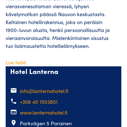
vierasvenesataman vieressä, lyhyen
kävelymatkan päässä Nauvon keskustasta.
Keltainen hotellirakennus, joka on peräisin
1900-luvun alusta, henkii persoonallisuutta ja
vieraanvaraisuutta. Mielenkiintoinen sisustus
tuo lisämaustetta hotellielämykseen.
Lue lisää
Hotel Lanterna
email
info@lanternahotel.fi
phone
+358 40 1503851
web
www.lanternahotel.fi
place
Parkvägen 5 Parainen