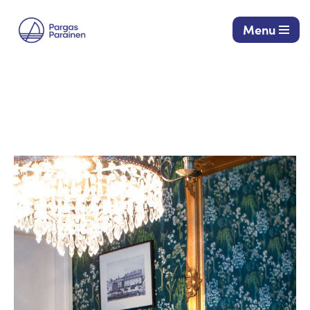
Menu
Siirry
suoraan
sisältöön