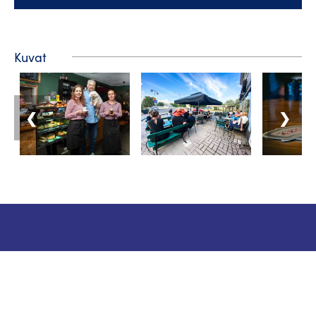
Kuvat
❮
❯
Matkailuneuvonta
Puhelin: +358 400 117 123
Sähköposti: visit@pargas.fi