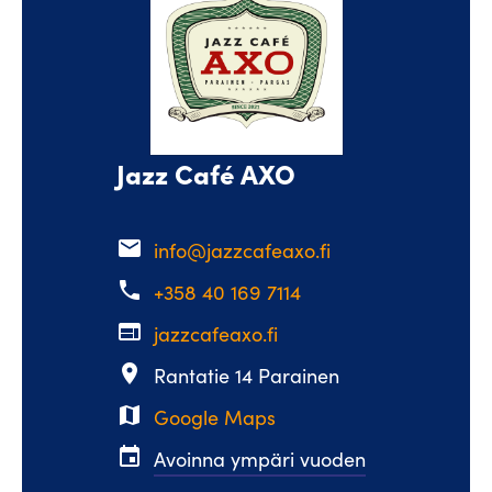
Jazz Café AXO
email
info@jazzcafeaxo.fi
phone
+358 40 169 7114
web
jazzcafeaxo.fi
place
Rantatie 14 Parainen
map
Google Maps
event
Avoinna ympäri vuoden