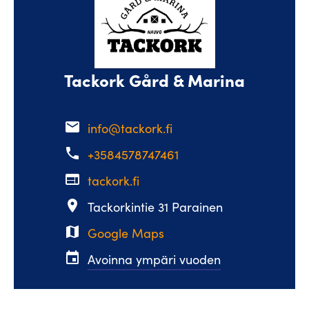
Tackork Gård & Marina
email
info@tackork.fi
phone
+3584578747461
web
tackork.fi
place
Tackorkintie 31 Parainen
map
Google Maps
event
Avoinna ympäri vuoden