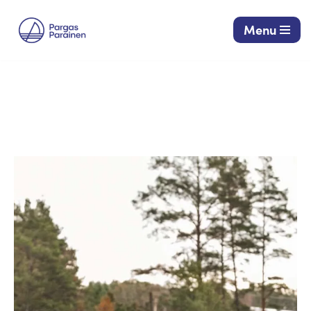
Menu
Siirry
suoraan
sisältöön