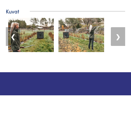
Kuvat
❮
❯
Matkailuneuvonta
Puhelin: +358 400 117 123
Sähköposti: visit@pargas.fi