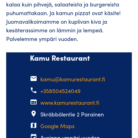
kalaa kuin pihvejä, salaateista ja burgereista
puhumattakaan. Ja kamun pizzat ovat käsite!
Juomavalikoimamme on kuplivan kiva ja
kesäterassimme on lämmin ja lempeä.
Palvelemme ympäri vuoden.
Kamu Restaurant
email
kamu@kamurestaurant.fi
phone
+358504524049
web
www.kamurestaurant.fi
place
Skräbbölentie 2 Parainen
map
Google Maps
event
Avoinna ympäri vuoden