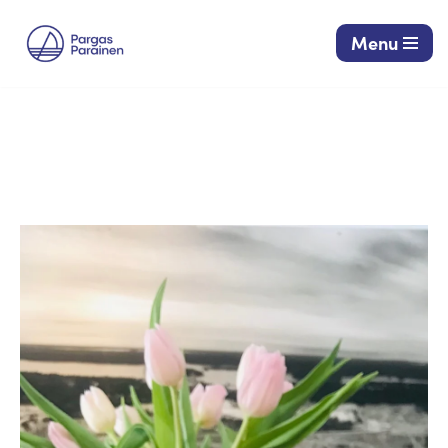
Menu
Siirry
suoraan
sisältöön