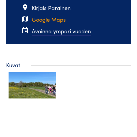
place
Kirjais Parainen
map
Google Maps
event
Avoinna ympäri vuoden
Kuvat
Matkailuneuvonta