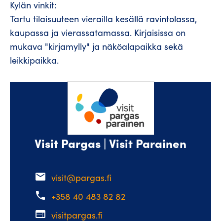
Kylän vinkit:
Tartu tilaisuuteen vierailla kesällä ravintolassa,
kaupassa ja vierassatamassa. Kirjaisissa on
mukava "kirjamylly" ja näköalapaikka sekä
leikkipaikka.
Visit Pargas | Visit Parainen
email
visit@pargas.fi
phone
+358 40 483 82 82
web
visitpargas.fi