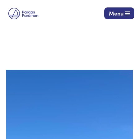
Menu
Siirry
suoraan
sisältöön