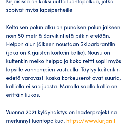
Kirjaisissa on kaksi uutta luontopolkua, jotka
sopivat myös lapsiperheille
Keltaisen polun alku on punaisen polun jälkeen
noin 50 metriä Sarvikintietä pitkin etelään.
Helpon alun jälkeen noustaan Skiparbrantiin
(joka on Kirjaisten korkein kallio). Nousu on
kuitenkin melko helppo ja koko reitti sopii myös
lapsille vanhempien vastuulla. Täytyy kuitenkin
edetä varovasti koska korkeuserot ovat suuria,
kalliolla ei saa juosta. Märällä säällä kallio on
erittäin liukas.
Vuonna 2021 kyläyhdistys on leaderprojektina
merkinnyt luontopolkua.
https://www.kirjais.fi