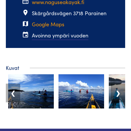
web
www.naguseakayak.fi
place
Skärgårdsvägen 3718 Parainen
map
Google Maps
event
Avoinna ympäri vuoden
Kuvat
❮
❯