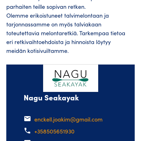
parhaiten teille sopivan retken.
Olemme erikoistuneet talvimelontaan ja
tarjonnassamme on myös talviakaan
toteutettavia melontaretkiä. Tarkempaa tietoa
eri retkivaihtoehdoista ja hinnoista löytyy
meidän kotisivuiltamme.
Nagu Seakayak
email
enckell.joakim@gmail.com
phone
+358505651930