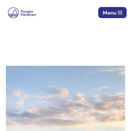
Menu
Siirry
suoraan
sisältöön