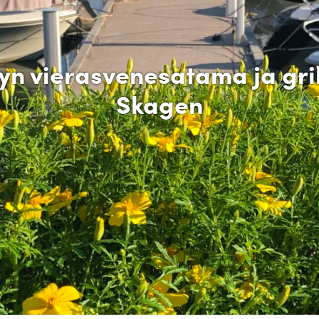
n vierasvenesatama ja gri
Skagen