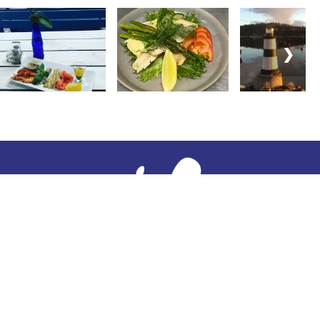
❯
ja ja analysoimme tietoja. Voimme käyttää
sällön tuottamiseen. Tavoitteenamme on
lähetä niitä kolmansille osapuolille. Voit