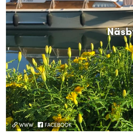
Näsby
WWW
FACEBOOK