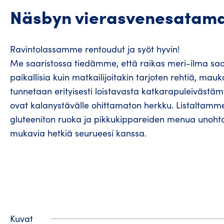
Näsbyn vierasvenesatama 
Ravintolassamme rentoudut ja syöt hyvin!
Me saaristossa tiedämme, että raikas meri-ilma saa 
paikallisia kuin matkailijoitakin tarjoten rehtiä, m
tunnetaan erityisesti loistavasta katkarapuleivästä
ovat kalanystävälle ohittamaton herkku. Listaltamm
gluteeniton ruoka ja pikkukippareiden menua unohta
mukavia hetkiä seurueesi kanssa.
Kuvat