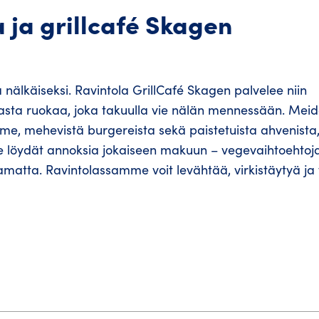
ja grillcafé Skagen
nälkäiseksi. Ravintola GrillCafé Skagen palvelee niin
aukasta ruokaa, joka takuulla vie nälän mennessään. Meid
mme, mehevistä burgereista sekä paistetuista ahvenista,
e löydät annoksia jokaiseen makuun – vegevaihtoehtoja
matta. Ravintolassamme voit levähtää, virkistäytyä ja 