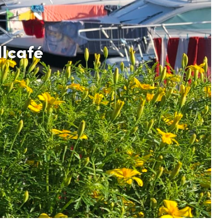
llcafé