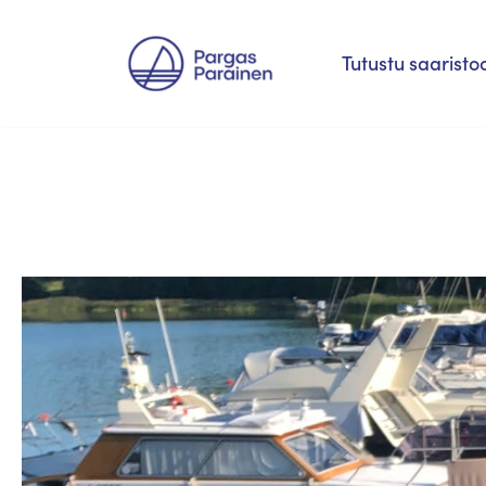
Siirry
Tutustu saaristo
suoraan
sisältöön