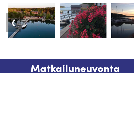
❮
Matkailuneuvonta
Puhelin: +358 400 117 123
Sähköposti: visit@pargas.fi
Sivustollamme käytetään evästeitä (cooki
sivustojemme käytöstä kerättyä tietoa
kehittää sivustomme laatua ja sisältöjä k