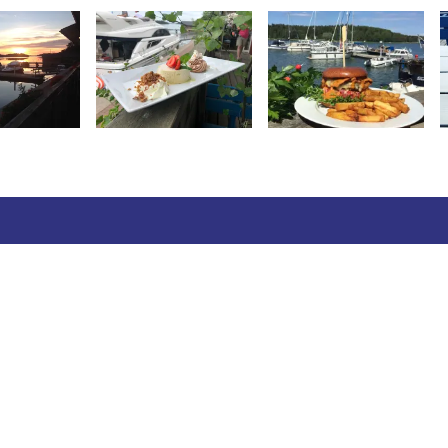
es). Keräämme evästeiden avulla sivuston kävijätilasto
 myös tietylle selaimelle kohdennetun mainonnan tai si
äyttäjälähtöisesti. Kävijätiedot on anonymisoitu, emmekä 