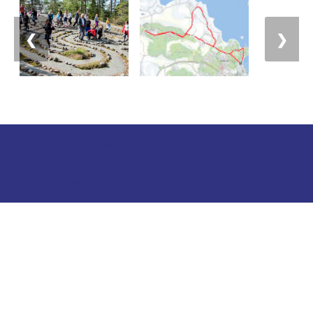
❮
❯
Matkailuneuvonta
Puhelin: +358 400 117 123
Sähköposti: visit@pargas.fi