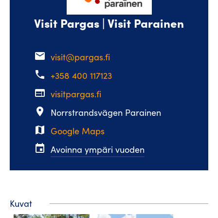
Visit Pargas | Visit Parainen
email
visit@pargas.fi
phone
+358 400 117123
web
visitpargas.fi
place
Norrstrandsvägen Parainen
map
Google Maps
event
Avoinna ympäri vuoden
Kuvat