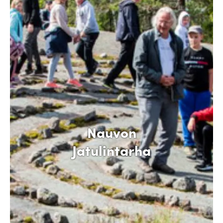
Nauvon
Jatulintarha