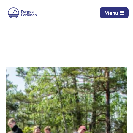
Menu
Siirry
suoraan
sisältöön