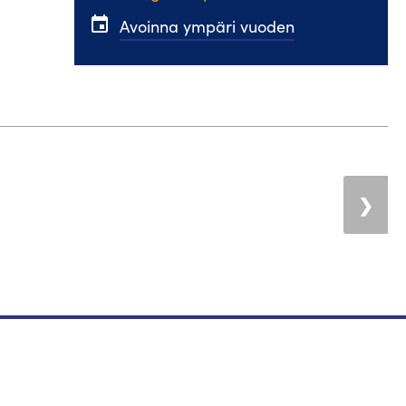
event
Avoinna ympäri vuoden
❯