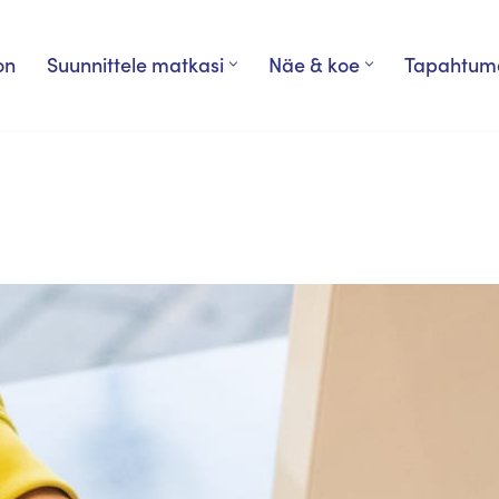
on
Suunnittele matkasi
Näe & koe
Tapahtum