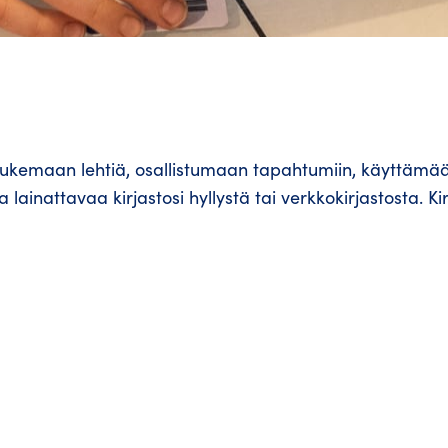
mm. lukemaan lehtiä, osallistumaan tapahtumiin, käyttämä
ainattavaa kirjastosi hyllystä tai verkkokirjastosta. Ki