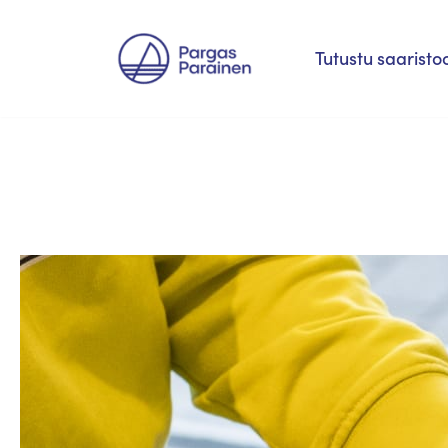
Siirry
Tutustu saaristo
suoraan
sisältöön