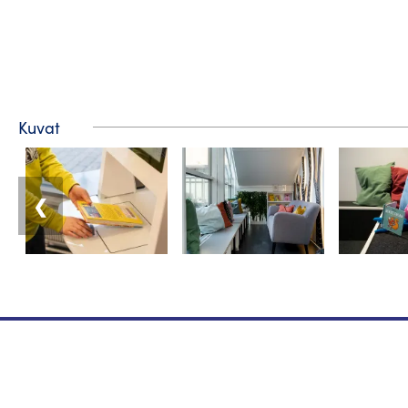
Kuvat
❮
Matkailuneuvonta
Puhelin: +358 400 117 123