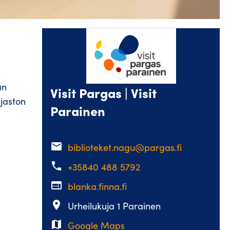
än
Visit Pargas | Visit
rjaston
Parainen
email
biblioteket.nagu@pargas.fi
phone
+35840 488 5792
web
blanka.finna.fi
place
Urheilukuja 1 Parainen
map
Google Maps