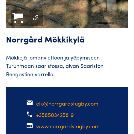
Norrgård Mökkikylä
Mökkejä lomanviettoon ja yöpymiseen
Turunmaan saaristossa, aivan Saariston
Rengastien varrella.
email
elk@norrgardstugby.com
phone
+358503425819
web
www.norrgardstugby.com