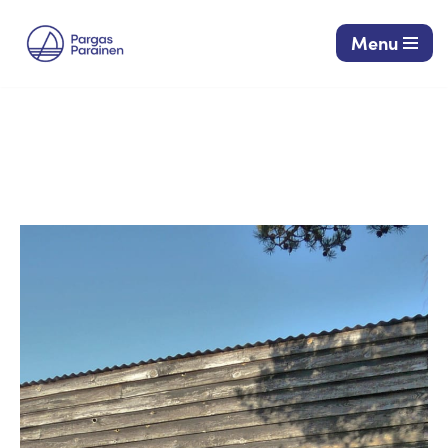
Menu
Siirry
suoraan
sisältöön