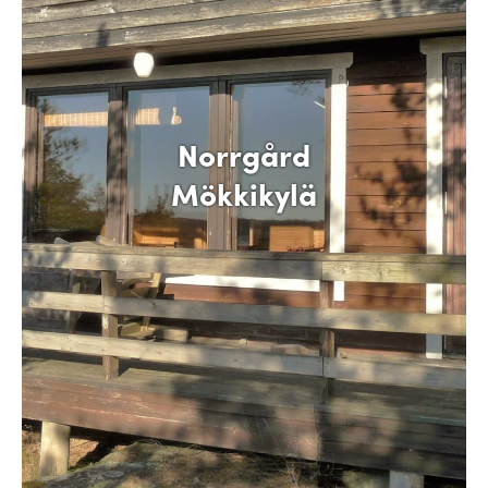
Norrgård
Mökkikylä