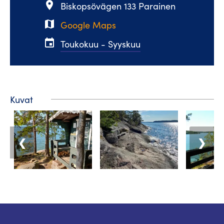
place
Biskopsövägen 133 Parainen
map
Google Maps
event
Toukokuu - Syyskuu
Kuvat
❮
❯
Matkailuneuvonta