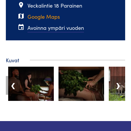
place
Veckalintie 18 Parainen
map
Google Maps
event
Avoinna ympäri vuoden
Kuvat
❮
❯
Matkailuneuvonta