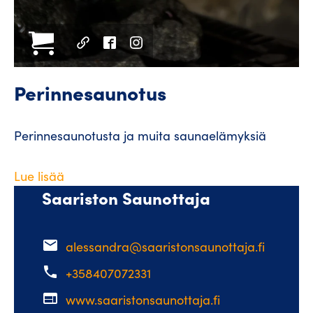
Perinnesaunotus
Perinnesaunotusta ja muita saunaelämyksiä
Lue lisää
Saariston Saunottaja
email
alessandra@saaristonsaunottaja.fi
phone
+358407072331
web
www.saaristonsaunottaja.fi