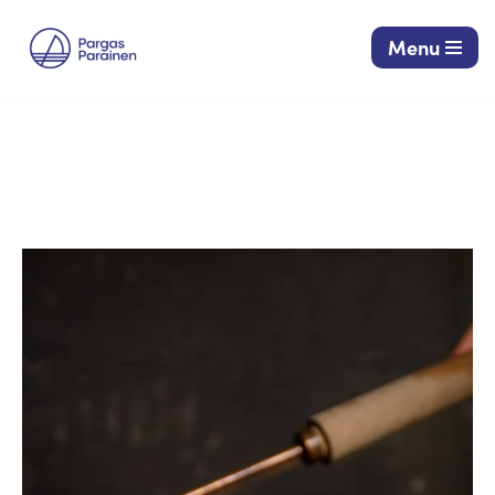
Menu
Siirry
suoraan
sisältöön