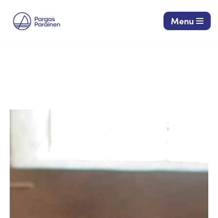
Menu
Siirry
suoraan
sisältöön