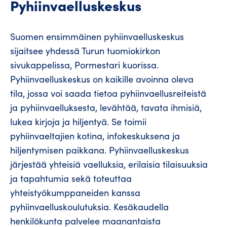
Pyhiinvaelluskeskus
Suomen ensimmäinen pyhiinvaelluskeskus
sijaitsee yhdessä Turun tuomiokirkon
sivukappelissa, Pormestari kuorissa.
Pyhiinvaelluskeskus on kaikille avoinna oleva
tila, jossa voi saada tietoa pyhiinvaellusreiteistä
ja pyhiinvaelluksesta, levähtää, tavata ihmisiä,
lukea kirjoja ja hiljentyä. Se toimii
pyhiinvaeltajien kotina, infokeskuksena ja
hiljentymisen paikkana. Pyhiinvaelluskeskus
järjestää yhteisiä vaelluksia, erilaisia tilaisuuksia
ja tapahtumia sekä toteuttaa
yhteistyökumppaneiden kanssa
pyhiinvaelluskoulutuksia. Kesäkaudella
henkilökunta palvelee maanantaista