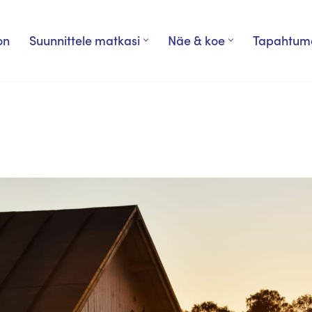
on
Suunnittele matkasi
Näe & koe
Tapahtum