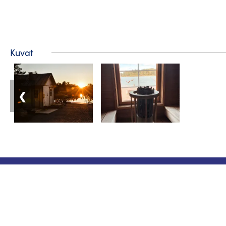
Kuvat
❮
Matkailuneuvonta
Puhelin: +358 400 117 123
Sähköposti: visit@pargas.fi