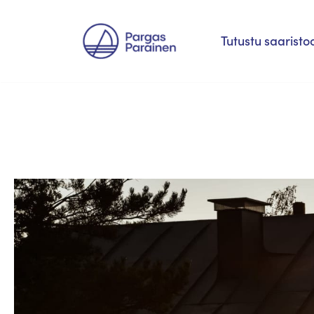
Siirry
Tutustu saaristo
suoraan
sisältöön