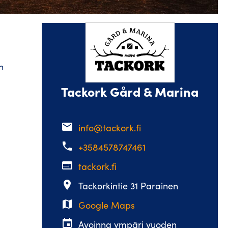
n
Tackork Gård & Marina
email
info@tackork.fi
phone
+3584578747461
web
tackork.fi
place
Tackorkintie 31 Parainen
map
Google Maps
event
Avoinna ympäri vuoden