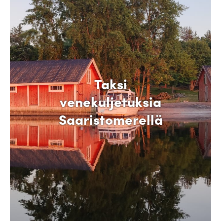
Taksi
venekuljetuksia
Saaristomerellä