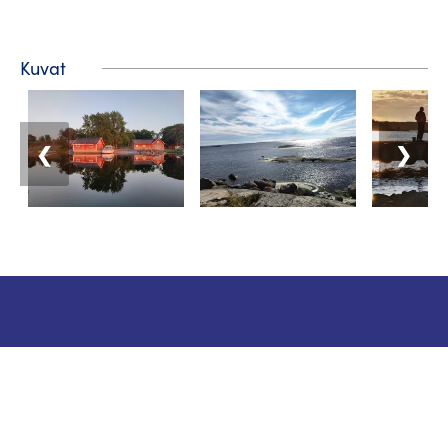
Kuvat
❮
❯
Matkailuneuvonta
Puhelin: +358 400 117 123
Sähköposti: visit@pargas.fi