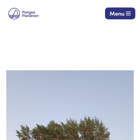
Menu
Siirry
suoraan
sisältöön