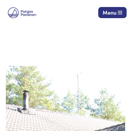
Menu
Siirry
suoraan
sisältöön