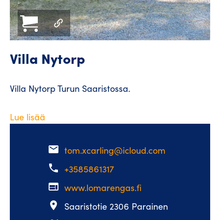
Villa Nytorp
Villa Nytorp Turun Saaristossa.
Lue lisää
email
tom.xcarling@icloud.com
phone
+3585861317
web
www.lomarengas.fi
place
Saaristotie 2306 Parainen