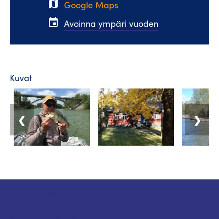
map
Google Maps
event
Avoinna ympäri vuoden
Kuvat
❮
❯
Matkailuneuvonta